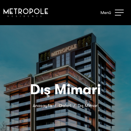
Menü
Dış Mimari
Anasayfa
Galeri
Dış Mimari